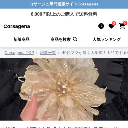
コサージュ
専門通販サイト
Corsagena
6,000
円以上のご購入で送料無料
0
0
Corsagena
新着商品
商品を検索
人気ランキング
Corsagena TOP
›
記事一覧
›
40代ママが輝く入学式！上品で手頃