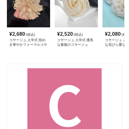
¥
2,680
¥
2,520
¥
2,080
(税込)
(税込)
(税込
コサージュ 入学式 煌め
コサージュ 入学式 優美
コサージュ 入学
き華やかフォーマルコサ
な薔薇のコサージュ
な花びら重なり
ージュ
バラコサージュ