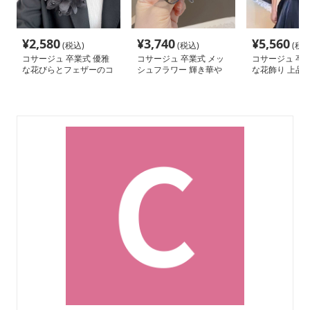
¥
2,580
¥
3,740
¥
5,560
(税込)
(税込)
(税込
コサージュ 卒業式 優雅
コサージュ 卒業式 メッ
コサージュ 卒業
な花びらとフェザーのコ
シュフラワー 輝き華や
な花飾り 上品
サージュ
ぐ コサージュ
ルコサージュ