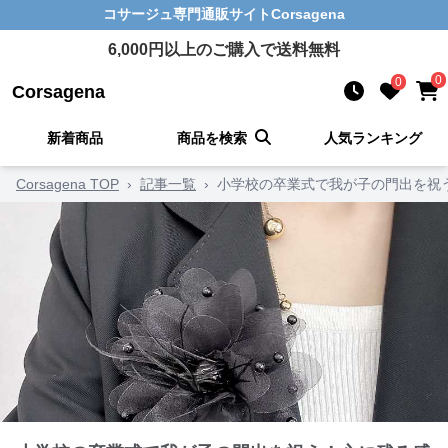
コサージュ
専門通販サイト
Corsagena
6,000
円以上のご購入で送料無料
0
0
Corsagena
新着商品
商品を検索
人気ランキング
Corsagena TOP
›
記事一覧
›
小学校の卒業式で我が子の門出を祝