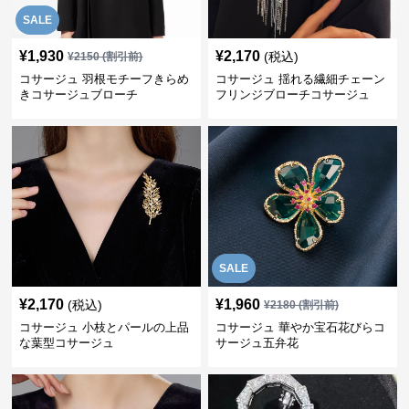
SALE
¥
1,930
¥
2,170
(税込)
¥
2150
(割引前)
コサージュ 羽根モチーフきらめ
コサージュ 揺れる繊細チェーン
きコサージュブローチ
フリンジブローチコサージュ
SALE
¥
2,170
¥
1,960
(税込)
¥
2180
(割引前)
コサージュ 小枝とパールの上品
コサージュ 華やか宝石花びらコ
な葉型コサージュ
サージュ五弁花