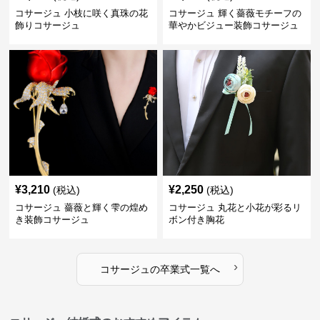
コサージュ 小枝に咲く真珠の花
コサージュ 輝く薔薇モチーフの
飾りコサージュ
華やかビジュー装飾コサージュ
¥
3,210
¥
2,250
(税込)
(税込)
コサージュ 薔薇と輝く雫の煌め
コサージュ 丸花と小花が彩るリ
き装飾コサージュ
ボン付き胸花
›
コサージュ
の
卒業式
一覧へ