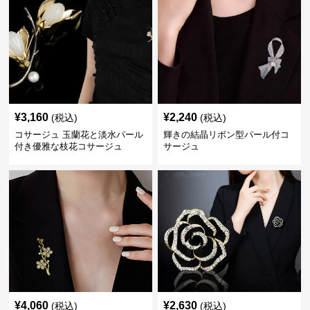
¥
3,160
¥
2,240
(税込)
(税込)
コサージュ 玉蘭花と淡水パール
輝きの結晶リボン型パール付コ
付き優雅な枝花コサージュ
サージュ
¥
4,060
¥
2,630
(税込)
(税込)