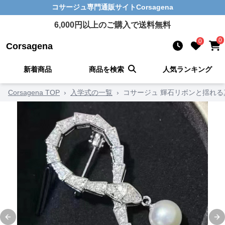
コサージュ
専門通販サイト
Corsagena
6,000
円以上のご購入で送料無料
0
0
Corsagena
新着商品
商品を検索
人気ランキング
Corsagena TOP
›
入学式の一覧
›
コサージュ 輝石リボンと揺れ
Previous slide
Ne