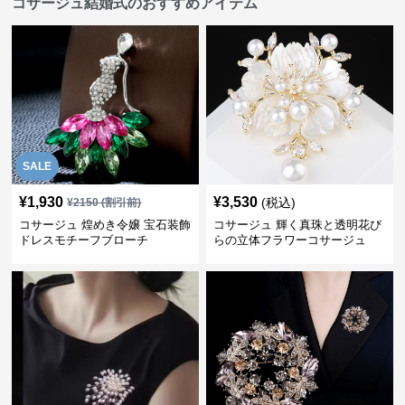
コサージュ結婚式のおすすめアイテム
SALE
¥
1,930
¥
3,530
(税込)
¥
2150
(割引前)
コサージュ 煌めき令嬢 宝石装飾
コサージュ 輝く真珠と透明花び
ドレスモチーフブローチ
らの立体フラワーコサージュ
結婚式