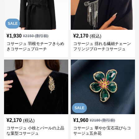
SALE
¥
1,930
¥
2,170
(税込)
¥
2150
(割引前)
コサージュ 羽根モチーフきらめ
コサージュ 揺れる繊細チェーン
きコサージュブローチ
フリンジブローチコサージュ
SALE
¥
2,170
¥
1,960
(税込)
¥
2180
(割引前)
コサージュ 小枝とパールの上品
コサージュ 華やか宝石花びらコ
な葉型コサージュ
サージュ五弁花