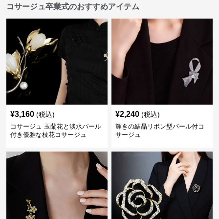
コサージュ卒業式のおすすめアイテム
¥
3,160
¥
2,240
(税込)
(税込)
コサージュ 玉蘭花と淡水パール
輝きの結晶リボン型パール付コ
付き優雅な枝花コサージュ
サージュ