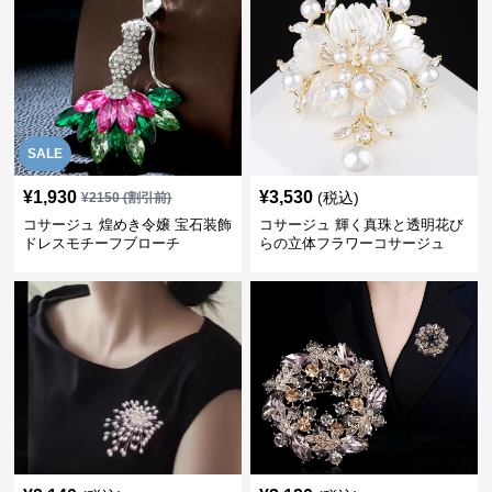
SALE
¥
1,930
¥
3,530
(税込)
¥
2150
(割引前)
コサージュ 煌めき令嬢 宝石装飾
コサージュ 輝く真珠と透明花び
ドレスモチーフブローチ
らの立体フラワーコサージュ
結婚式