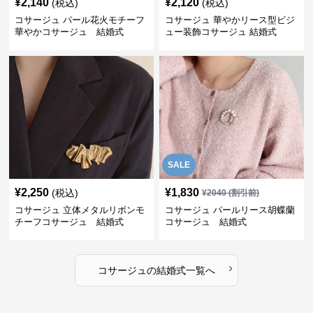
¥
2,140
¥
2,120
(税込)
(税込)
コサージュ パール花火モチーフ
コサージュ 華やかリース型ビジ
華やかコサージュ 結婚式
ュー装飾コサージュ 結婚式
SALE
¥
2,250
¥
1,830
(税込)
¥
2040
(割引前)
コサージュ 立体メタルリボンモ
コサージュ パールリース胡蝶蘭
チーフコサージュ 結婚式
コサージュ 結婚式
›
コサージュ
の
結婚式
一覧へ