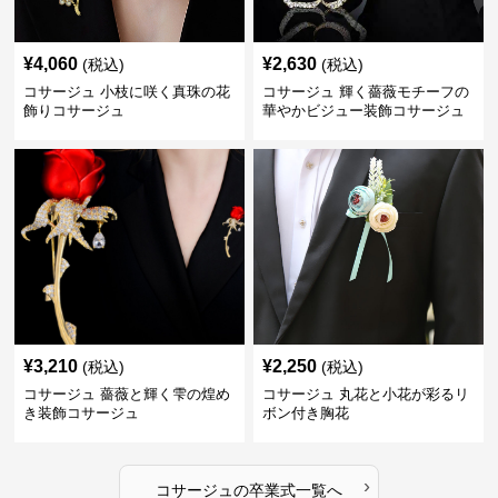
¥
4,060
¥
2,630
(税込)
(税込)
コサージュ 小枝に咲く真珠の花
コサージュ 輝く薔薇モチーフの
飾りコサージュ
華やかビジュー装飾コサージュ
¥
3,210
¥
2,250
(税込)
(税込)
コサージュ 薔薇と輝く雫の煌め
コサージュ 丸花と小花が彩るリ
き装飾コサージュ
ボン付き胸花
›
コサージュ
の
卒業式
一覧へ