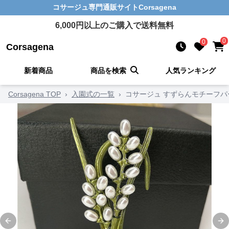
コサージュ
専門通販サイト
Corsagena
6,000
円以上のご購入で送料無料
0
0
Corsagena
新着商品
商品を検索
人気ランキング
Corsagena TOP
›
入園式の一覧
›
コサージュ すずらんモチーフ
Previous slide
Ne