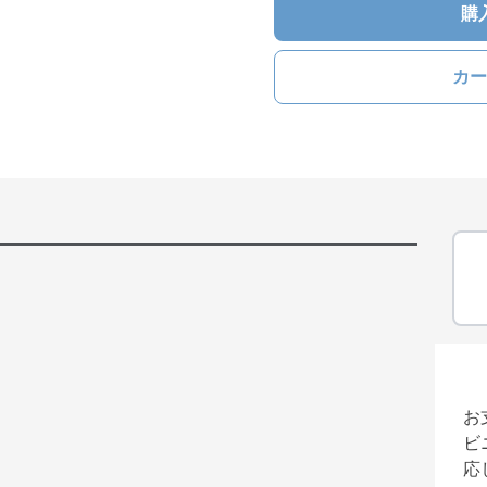
購
カー
お
ビ
応