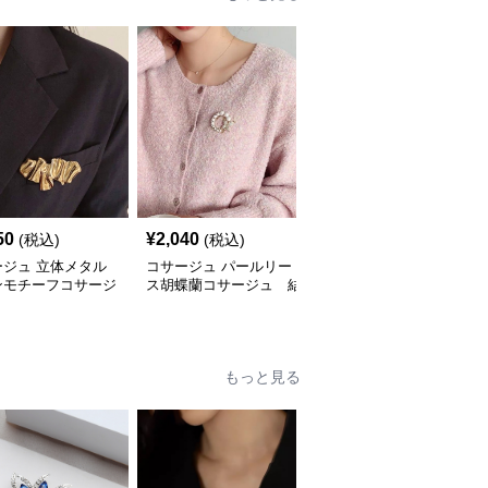
50
¥
2,040
¥
2,620
(税込)
(税込)
(税込)
ージュ 立体メタル
コサージュ パールリー
コサージュ 真珠と輝石
ンモチーフコサージ
ス胡蝶蘭コサージュ 結
のリース型ブローチ 結
結婚式
婚式
婚式
もっと見る