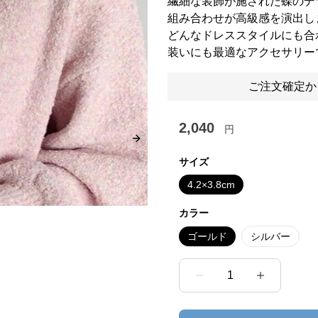
繊細な装飾が施された蝶のデ
組み合わせが高級感を演出し
どんなドレススタイルにも合
装いにも最適なアクセサリー
ご注文確定か
2,040
円
Next slide
サイズ
4.2×3.8cm
カラー
ゴールド
シルバー
1