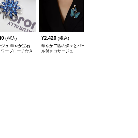
SALE
40
¥
2,420
¥
1,940
(税込)
(税込)
¥
2160
(割引前)
ージュ 華やか宝石
華やか二匹の蝶々とパー
煌めく宝石フラワー 立
ラワーブローチ付き
ル付きコサージュ
体デザインコサージュ
ージュ