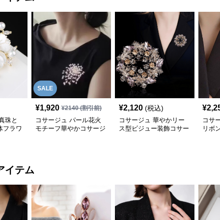
SALE
¥
1,920
¥
2,120
¥
2,2
(税込)
¥
2140
(割引前)
真珠と
コサージュ パール花火
コサージュ 華やかリー
コサ
体フラワ
モチーフ華やかコサージ
ス型ビジュー装飾コサー
リボ
結婚式
ュ 結婚式
ジュ 結婚式
ュ 
アイテム