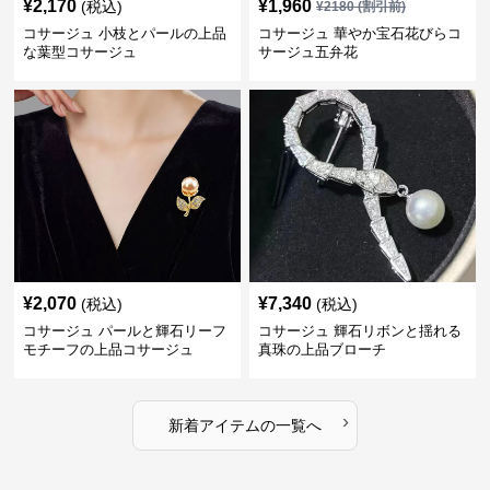
¥
2,170
¥
1,960
(税込)
¥
2180
(割引前)
コサージュ 小枝とパールの上品
コサージュ 華やか宝石花びらコ
な葉型コサージュ
サージュ五弁花
¥
2,070
¥
7,340
(税込)
(税込)
コサージュ パールと輝石リーフ
コサージュ 輝石リボンと揺れる
モチーフの上品コサージュ
真珠の上品ブローチ
›
新着アイテムの一覧へ