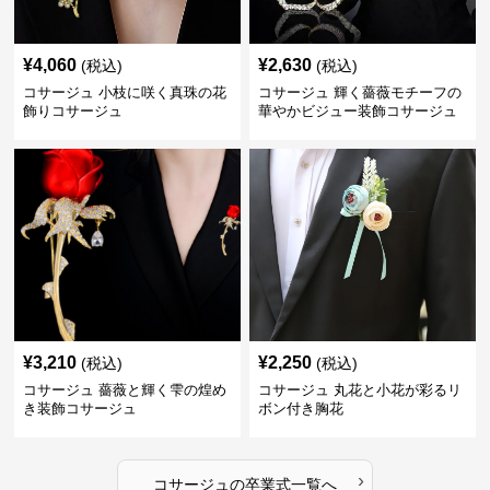
¥
4,060
¥
2,630
(税込)
(税込)
コサージュ 小枝に咲く真珠の花
コサージュ 輝く薔薇モチーフの
飾りコサージュ
華やかビジュー装飾コサージュ
¥
3,210
¥
2,250
(税込)
(税込)
コサージュ 薔薇と輝く雫の煌め
コサージュ 丸花と小花が彩るリ
き装飾コサージュ
ボン付き胸花
›
コサージュ
の
卒業式
一覧へ