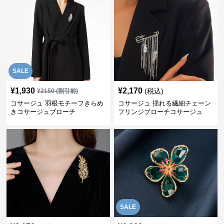
SALE
¥
1,930
¥
2,170
(税込)
¥
2150
(割引前)
コサージュ 羽根モチーフきらめ
コサージュ 揺れる繊細チェーン
きコサージュブローチ
フリンジブローチコサージュ
SALE