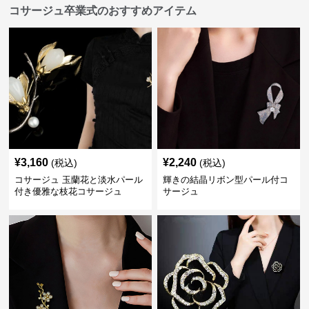
コサージュ卒業式のおすすめアイテム
¥
3,160
¥
2,240
(税込)
(税込)
コサージュ 玉蘭花と淡水パール
輝きの結晶リボン型パール付コ
付き優雅な枝花コサージュ
サージュ