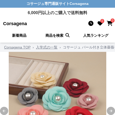
コサージュ
専門通販サイト
Corsagena
6,000
円以上のご購入で送料無料
0
0
Corsagena
新着商品
商品を検索
人気ランキング
Corsagena TOP
›
入学式の一覧
›
コサージュ パール付き立体薔
Previous slide
Ne