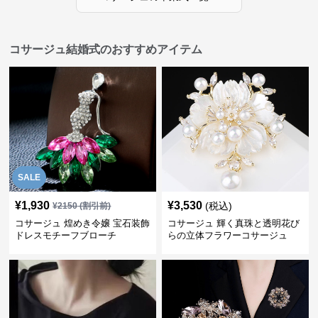
コサージュ結婚式のおすすめアイテム
SALE
¥
1,930
¥
3,530
(税込)
¥
2150
(割引前)
コサージュ 煌めき令嬢 宝石装飾
コサージュ 輝く真珠と透明花び
ドレスモチーフブローチ
らの立体フラワーコサージュ
結婚式