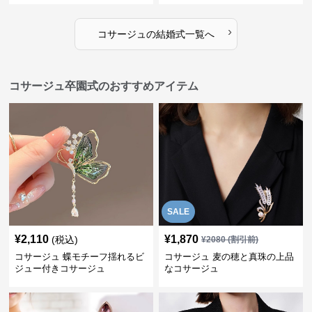
›
コサージュ
の
結婚式
一覧へ
コサージュ卒園式のおすすめアイテム
SALE
¥
2,110
¥
1,870
(税込)
¥
2080
(割引前)
コサージュ 蝶モチーフ揺れるビ
コサージュ 麦の穂と真珠の上品
ジュー付きコサージュ
なコサージュ