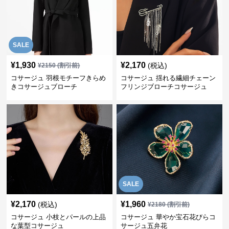
SALE
¥
1,930
¥
2,170
(税込)
¥
2150
(割引前)
コサージュ 羽根モチーフきらめ
コサージュ 揺れる繊細チェーン
きコサージュブローチ
フリンジブローチコサージュ
SALE
¥
2,170
¥
1,960
(税込)
¥
2180
(割引前)
コサージュ 小枝とパールの上品
コサージュ 華やか宝石花びらコ
な葉型コサージュ
サージュ五弁花