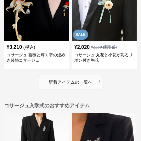
SALE
¥
3,210
¥
2,020
(税込)
¥
2250
(割引前)
コサージュ 薔薇と輝く雫の煌め
コサージュ 丸花と小花が彩るリ
き装飾コサージュ
ボン付き胸花
›
新着アイテムの一覧へ
コサージュ入学式のおすすめアイテム