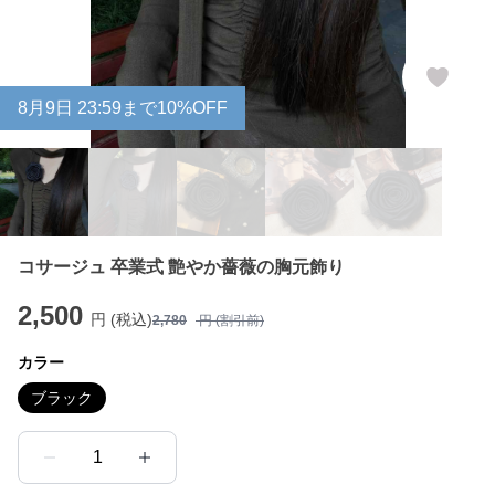
8
月
9
日 23:59まで10%OFF
コサージュ 卒業式 艶やか薔薇の胸元飾り
2,500
円 (税込)
2,780
円 (割引前)
カラー
ブラック
1