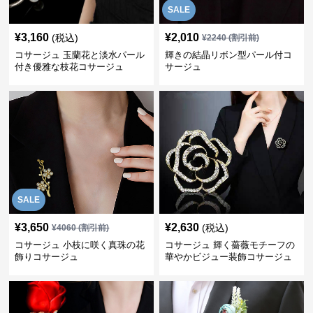
SALE
¥
3,160
¥
2,010
(税込)
¥
2240
(割引前)
コサージュ 玉蘭花と淡水パール
輝きの結晶リボン型パール付コ
付き優雅な枝花コサージュ
サージュ
SALE
¥
3,650
¥
2,630
(税込)
¥
4060
(割引前)
コサージュ 小枝に咲く真珠の花
コサージュ 輝く薔薇モチーフの
飾りコサージュ
華やかビジュー装飾コサージュ