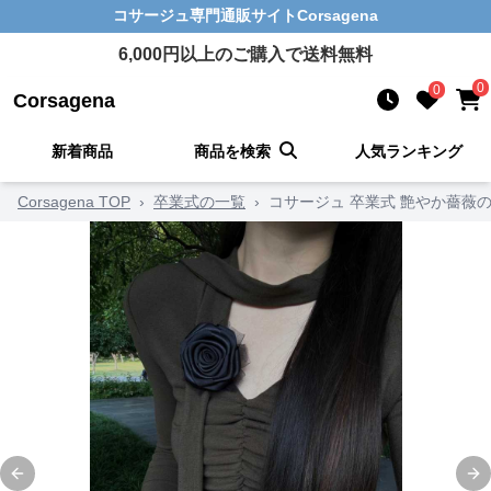
コサージュ
専門通販サイト
Corsagena
6,000
円以上のご購入で送料無料
0
0
Corsagena
新着商品
商品を検索
人気ランキング
Corsagena TOP
›
卒業式の一覧
›
コサージュ 卒業式 艶やか薔薇
Previous slide
Ne