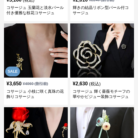
(税込)
¥
2240
(割引前)
コサージュ 玉蘭花と淡水パール
輝きの結晶リボン型パール付コ
付き優雅な枝花コサージュ
サージュ
SALE
¥
3,650
¥
2,630
(税込)
¥
4060
(割引前)
コサージュ 小枝に咲く真珠の花
コサージュ 輝く薔薇モチーフの
飾りコサージュ
華やかビジュー装飾コサージュ