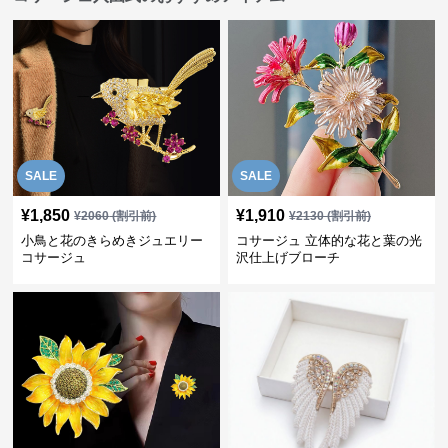
SALE
SALE
¥
1,850
¥
1,910
¥
2060
(割引前)
¥
2130
(割引前)
小鳥と花のきらめきジュエリー
コサージュ 立体的な花と葉の光
コサージュ
沢仕上げブローチ