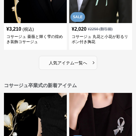
SALE
¥
3,210
¥
2,020
(税込)
¥
2250
(割引前)
コサージュ 薔薇と輝く雫の煌め
コサージュ 丸花と小花が彩るリ
き装飾コサージュ
ボン付き胸花
›
人気アイテム一覧へ
コサージュ卒業式の新着アイテム