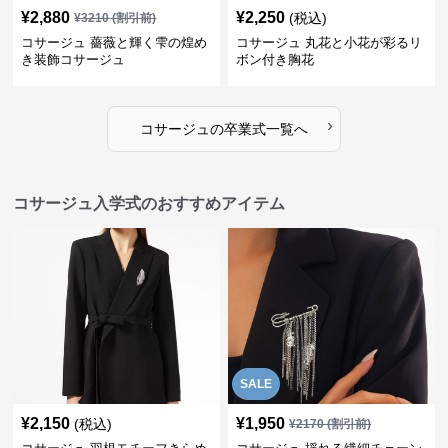
¥
2,880
¥
2,250
(税込)
¥
3210
(割引前)
コサージュ 薔薇と輝く雫の煌め
コサージュ 丸花と小花が彩るリ
き装飾コサージュ
ボン付き胸花
›
コサージュ
の
卒業式
一覧へ
コサージュ入学式のおすすめアイテム
SALE
¥
2,150
¥
1,950
(税込)
¥
2170
(割引前)