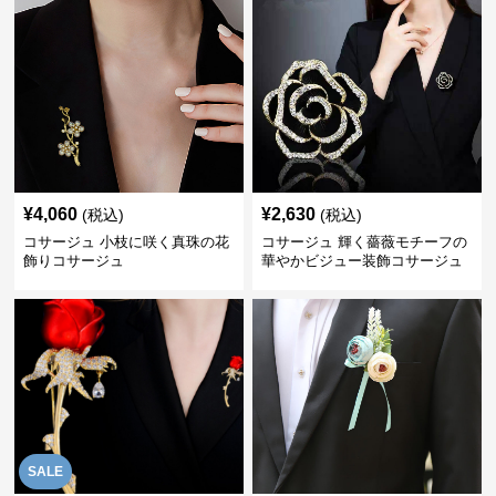
¥
4,060
¥
2,630
(税込)
(税込)
コサージュ 小枝に咲く真珠の花
コサージュ 輝く薔薇モチーフの
飾りコサージュ
華やかビジュー装飾コサージュ
SALE