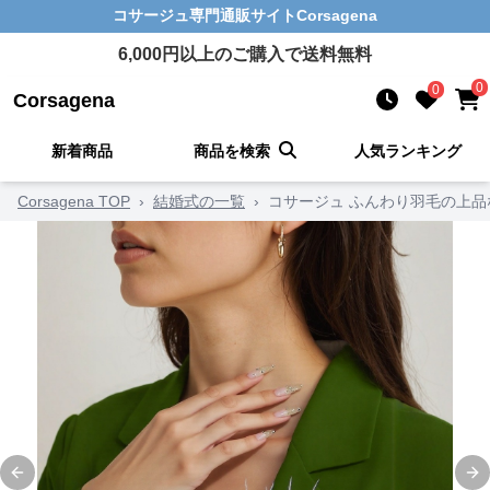
コサージュ
専門通販サイト
Corsagena
6,000
円以上のご購入で送料無料
0
0
Corsagena
新着商品
商品を検索
人気ランキング
Corsagena TOP
›
結婚式の一覧
›
コサージュ ふんわり羽毛の上品
Previous slide
Ne