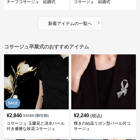
チーフコサージュ 結婚式
コサージュ 結婚式
›
新着アイテムの一覧へ
コサージュ卒業式のおすすめアイテム
SALE
¥
2,840
¥
2,240
(税込)
¥
3160
(割引前)
コサージュ 玉蘭花と淡水パール
輝きの結晶リボン型パール付コ
付き優雅な枝花コサージュ
サージュ