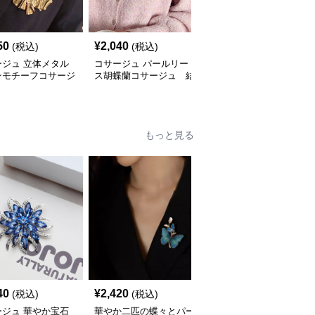
50
¥
2,040
¥
2,620
(税込)
(税込)
(税込)
ージュ 立体メタル
コサージュ パールリー
コサージュ 真珠と輝石
ンモチーフコサージ
ス胡蝶蘭コサージュ 結
のリース型ブローチ 結
結婚式
婚式
婚式
もっと見る
SALE
40
¥
2,420
¥
1,940
(税込)
(税込)
¥
2160
(割引前)
ージュ 華やか宝石
華やか二匹の蝶々とパー
煌めく宝石フラワー 立