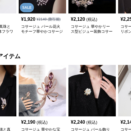
SALE
¥
1,920
¥
2,120
¥
2,2
(税込)
¥
2140
(割引前)
真珠と
コサージュ パール花火
コサージュ 華やかリー
コサ
体フラワ
モチーフ華やかコサージ
ス型ビジュー装飾コサー
リボ
結婚式
ュ 結婚式
ジュ 結婚式
ュ 
アイテム
¥
2,190
¥
2,240
¥
2,1
(税込)
(税込)
穂と真
コサージュ 華やかな宝
コサージュ パール飾り
コサ