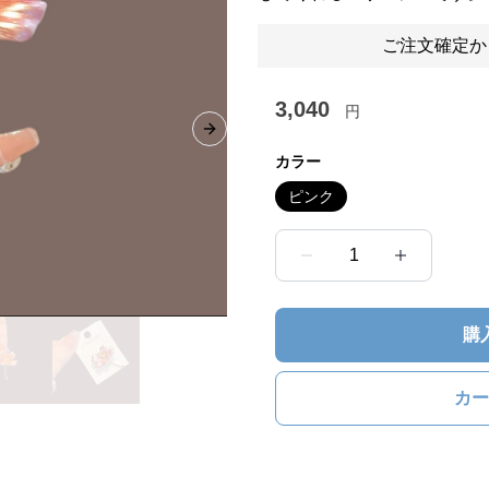
ご注文確定か
3,040
円
Next slide
カラー
ピンク
1
購
カー