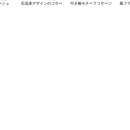
ージュ
石花束デザインのコサー
付き椿モチーフコサージ
風フ
ジュ
ュ
コサ