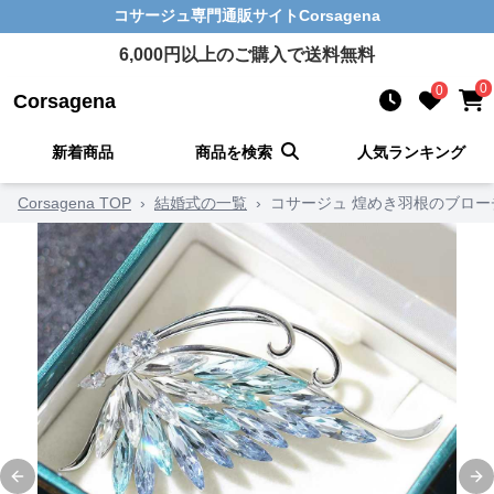
コサージュ
専門通販サイト
Corsagena
6,000
円以上のご購入で送料無料
0
0
Corsagena
新着商品
商品を検索
人気ランキング
Corsagena TOP
›
結婚式の一覧
›
コサージュ 煌めき羽根のブロー
Previous slide
Ne