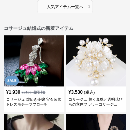
›
人気アイテム一覧へ
コサージュ結婚式の新着アイテム
SALE
¥
1,930
¥
3,530
(税込)
¥
2150
(割引前)
コサージュ 煌めき令嬢 宝石装飾
コサージュ 輝く真珠と透明花び
ドレスモチーフブローチ
らの立体フラワーコサージュ
結婚式