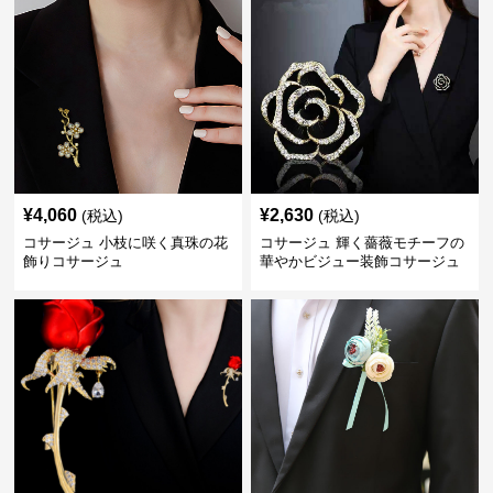
¥
4,060
¥
2,630
(税込)
(税込)
コサージュ 小枝に咲く真珠の花
コサージュ 輝く薔薇モチーフの
飾りコサージュ
華やかビジュー装飾コサージュ