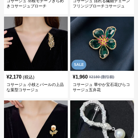
コサージュ 羽根モチーフきらめ
コサージュ 揺れる繊細チェーン
きコサージュブローチ
フリンジブローチコサージュ
SALE
¥
2,170
¥
1,960
(税込)
¥
2180
(割引前)
コサージュ 小枝とパールの上品
コサージュ 華やか宝石花びらコ
な葉型コサージュ
サージュ五弁花