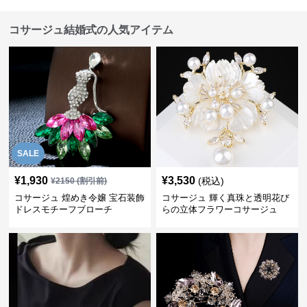
コサージュ結婚式の人気アイテム
SALE
¥
1,930
¥
3,530
(税込)
¥
2150
(割引前)
コサージュ 煌めき令嬢 宝石装飾
コサージュ 輝く真珠と透明花び
ドレスモチーフブローチ
らの立体フラワーコサージュ
結婚式