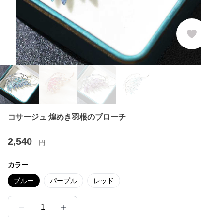
コサージュ 煌めき羽根のブローチ
2,540
円
カラー
ブルー
パープル
レッド
1