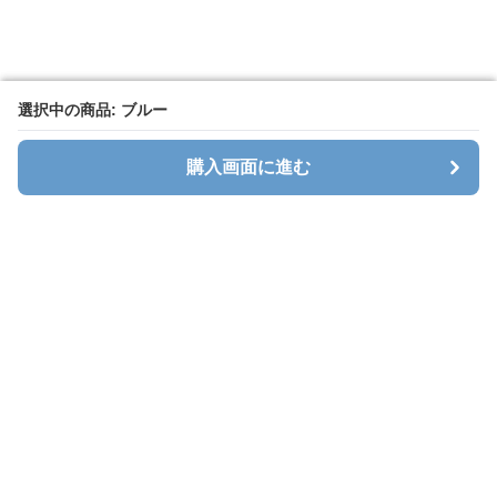
選択中の商品: ブルー
選択中の商品: ブルー
購入画面に進む
購入画面に進む
Corsagena
について