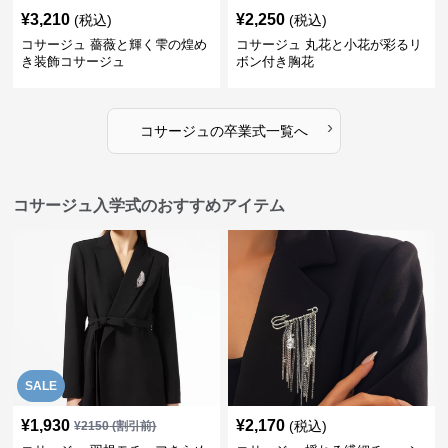
¥
3,210
¥
2,250
(税込)
(税込)
コサージュ 薔薇と輝く雫の煌め
コサージュ 丸花と小花が彩るリ
き装飾コサージュ
ボン付き胸花
›
コサージュ
の
卒業式
一覧へ
コサージュ入学式のおすすめアイテム
SALE
¥
1,930
¥
2,170
(税込)
¥
2150
(割引前)