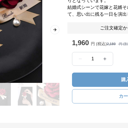
りとなっています。
結婚式シーンで花嫁と花婿そ
て、思い出に残る一日を演出
ご注文確定か
Next slide
1,960
円 (税込)
2,180
円 (
1
購
カー