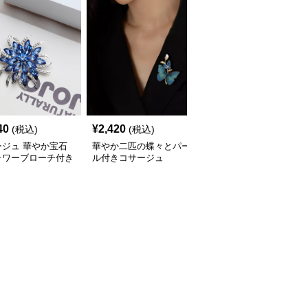
40
¥
2,420
¥
2,160
(税込)
(税込)
(税込)
ージュ 華やか宝石
華やか二匹の蝶々とパー
煌めく宝石フラワー 立
ラワーブローチ付き
ル付きコサージュ
体デザインコサージュ
ージュ