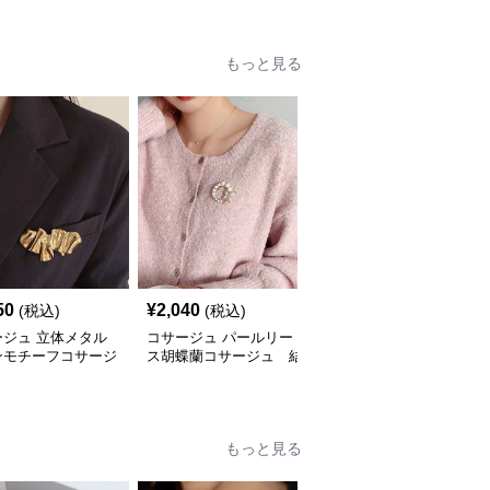
もっと見る
50
¥
2,040
¥
2,620
(税込)
(税込)
(税込)
ージュ 立体メタル
コサージュ パールリー
コサージュ 真珠と輝石
ンモチーフコサージ
ス胡蝶蘭コサージュ 結
のリース型ブローチ 結
結婚式
婚式
婚式
もっと見る