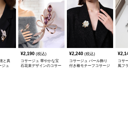
¥
2,190
¥
2,240
¥
2,1
(税込)
(税込)
穂と真
コサージュ 華やかな宝
コサージュ パール飾り
コサ
ージュ
石花束デザインのコサー
付き椿モチーフコサージ
風フ
ジュ
ュ
コサ