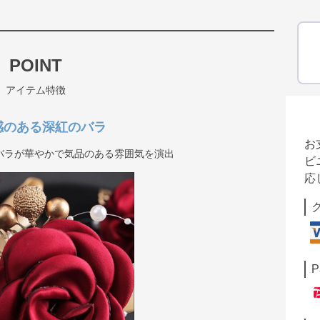
POINT
アイテム特徴
感のある深紅のバラ
お
バラが華やかで気品のある雰囲気を演出
ビ
応
P