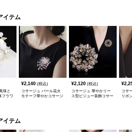
アイテム
¥
2,140
¥
2,120
¥
2,2
(税込)
(税込)
真珠と
コサージュ パール花火
コサージュ 華やかリー
コサ
体フラワ
モチーフ華やかコサージ
ス型ビジュー装飾コサー
リボ
結婚式
ュ 結婚式
ジュ 結婚式
ュ 
アイテム