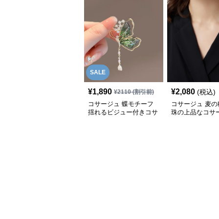
SALE
¥
1,890
¥
2,080
(税込)
¥
2110
(割引前)
コサージュ 蝶モチーフ
コサージュ 麦の
揺れるビジュー付きコサ
珠の上品なコサ
ージュ