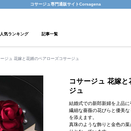
コサージュ
専門通販サイト
Corsagena
人気ランキング
記事一覧
サージュ 花嫁と花婿のペアローズコサージュ
コサージュ 花嫁
ジュ
結婚式での新郎新婦を上品に
繊細な薔薇の花びらと優美な
を添えます。
真珠のような飾りと金色の葉