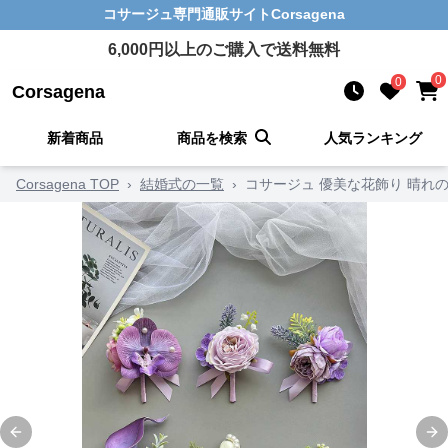
コサージュ
専門通販サイト
Corsagena
6,000
円以上のご購入で送料無料
0
0
Corsagena
新着商品
商品を検索
人気ランキング
Corsagena TOP
›
結婚式の一覧
›
コサージュ 優美な花飾り 晴れ
Previous slide
Ne