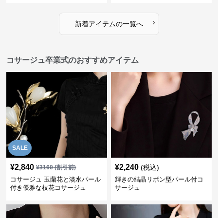
›
新着アイテムの一覧へ
コサージュ卒業式のおすすめアイテム
SALE
¥
2,840
¥
2,240
(税込)
¥
3160
(割引前)
コサージュ 玉蘭花と淡水パール
輝きの結晶リボン型パール付コ
付き優雅な枝花コサージュ
サージュ