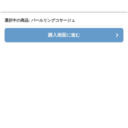
選択中の商品: パールリングコサージュ
選択中の商品: パールリングコサージュ
購入画面に進む
購入画面に進む
Corsagena
について
会社概要