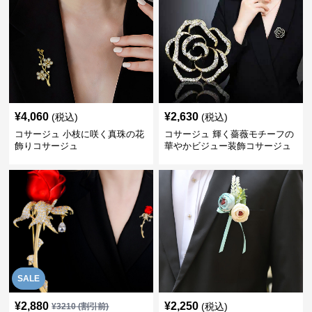
¥
4,060
¥
2,630
(税込)
(税込)
コサージュ 小枝に咲く真珠の花
コサージュ 輝く薔薇モチーフの
飾りコサージュ
華やかビジュー装飾コサージュ
SALE
¥
2,880
¥
2,250
(税込)
¥
3210
(割引前)