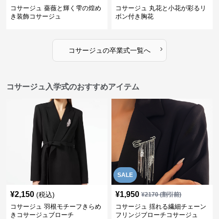
コサージュ 薔薇と輝く雫の煌め
コサージュ 丸花と小花が彩るリ
き装飾コサージュ
ボン付き胸花
›
コサージュ
の
卒業式
一覧へ
コサージュ入学式のおすすめアイテム
SALE
¥
2,150
¥
1,950
(税込)
¥
2170
(割引前)
コサージュ 羽根モチーフきらめ
コサージュ 揺れる繊細チェーン
きコサージュブローチ
フリンジブローチコサージュ