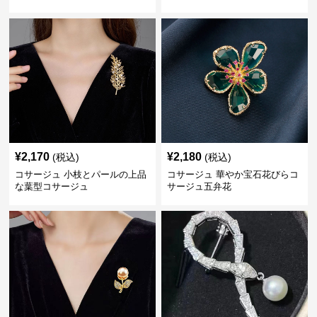
¥
2,170
¥
2,180
(税込)
(税込)
コサージュ 小枝とパールの上品
コサージュ 華やか宝石花びらコ
な葉型コサージュ
サージュ五弁花