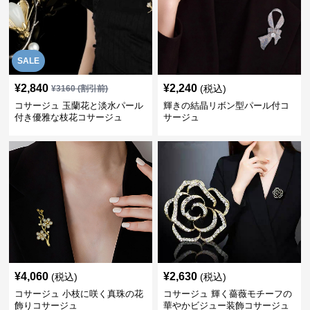
SALE
¥
2,840
¥
2,240
(税込)
¥
3160
(割引前)
コサージュ 玉蘭花と淡水パール
輝きの結晶リボン型パール付コ
付き優雅な枝花コサージュ
サージュ
¥
4,060
¥
2,630
(税込)
(税込)
コサージュ 小枝に咲く真珠の花
コサージュ 輝く薔薇モチーフの
飾りコサージュ
華やかビジュー装飾コサージュ