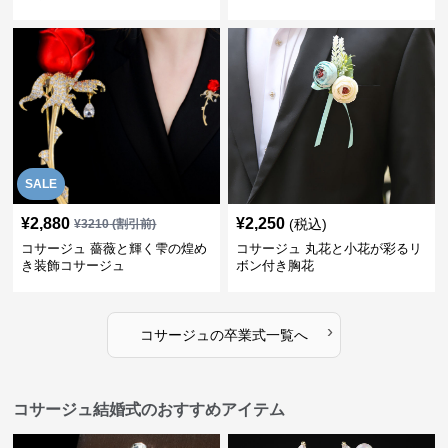
SALE
¥
2,880
¥
2,250
(税込)
¥
3210
(割引前)
コサージュ 薔薇と輝く雫の煌め
コサージュ 丸花と小花が彩るリ
き装飾コサージュ
ボン付き胸花
›
コサージュ
の
卒業式
一覧へ
コサージュ結婚式のおすすめアイテム