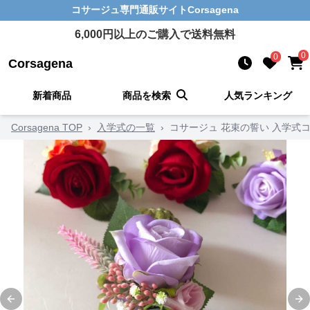
コサージュ
専門通販サイト
Corsagena
6,000
円以上のご購入で送料無料
0
0
Corsagena
新着商品
商品を検索
人気ランキング
Corsagena TOP
›
入学式の一覧
›
コサージュ 花束の誓い 入学式
Previous slide
Ne