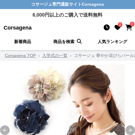
コサージュ
専門通販サイト
Corsagena
6,000
円以上のご購入で送料無料
0
0
Corsagena
新着商品
商品を検索
人気ランキング
Corsagena TOP
›
入学式の一覧
›
コサージュ 華やか花びらパー
Previous slide
Ne