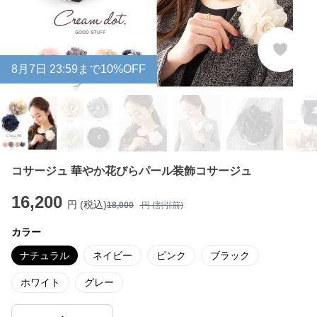
8
月
7
日 23:59まで10%OFF
コサージュ 華やか花びらパール装飾コサージュ
16,200
円 (税込)
18,000
円 (割引前)
カラー
ナチュラル
ネイビー
ピンク
ブラック
ホワイト
グレー