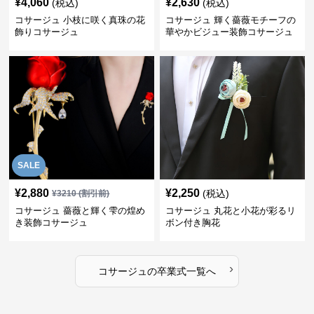
¥
4,060
¥
2,630
(税込)
(税込)
コサージュ 小枝に咲く真珠の花
コサージュ 輝く薔薇モチーフの
飾りコサージュ
華やかビジュー装飾コサージュ
SALE
¥
2,880
¥
2,250
(税込)
¥
3210
(割引前)
コサージュ 薔薇と輝く雫の煌め
コサージュ 丸花と小花が彩るリ
き装飾コサージュ
ボン付き胸花
›
コサージュ
の
卒業式
一覧へ