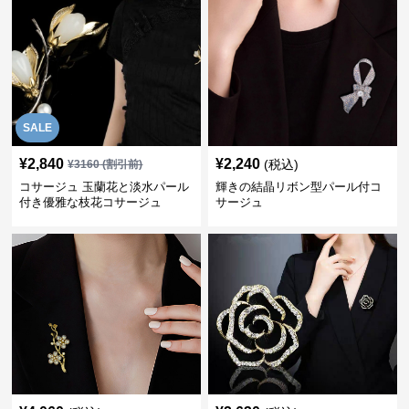
SALE
¥
2,840
¥
2,240
(税込)
¥
3160
(割引前)
コサージュ 玉蘭花と淡水パール
輝きの結晶リボン型パール付コ
付き優雅な枝花コサージュ
サージュ