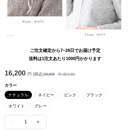
ご注文確定から7~28日でお届け予定
送料は1注文あたり
1000
円かかります
16,200
円 (税込)
18,000
円 (割引前)
カラー
ナチュラル
ネイビー
ピンク
ブラック
ホワイト
グレー
1