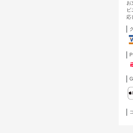
お
ビ
応
P
G