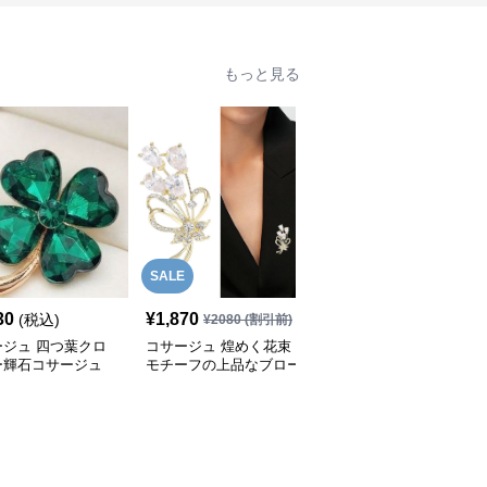
もっと見る
SALE
30
¥
1,870
¥
2,380
(税込)
(税込)
¥
2080
(割引前)
ージュ 四つ葉クロ
コサージュ 煌めく花束
コサージュ 蝶々モチー
ー輝石コサージュ
モチーフの上品なブロー
フ貝殻風コサージュブロ
チ
ーチ