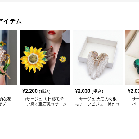
アイテム
¥
2,200
¥
2,030
¥
2,0
(税込)
(税込)
的な花
コサージュ 向日葵モチ
コサージュ 天使の羽根
コサ
げブロー
ーフ輝く宝石風コサージ
モチーフビジュー付きコ
ーバ
ュ
サージュ