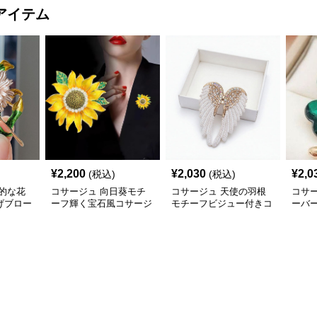
アイテム
¥
2,200
¥
2,030
¥
2,0
(税込)
(税込)
的な花
コサージュ 向日葵モチ
コサージュ 天使の羽根
コサ
げブロー
ーフ輝く宝石風コサージ
モチーフビジュー付きコ
ーバ
ュ
サージュ