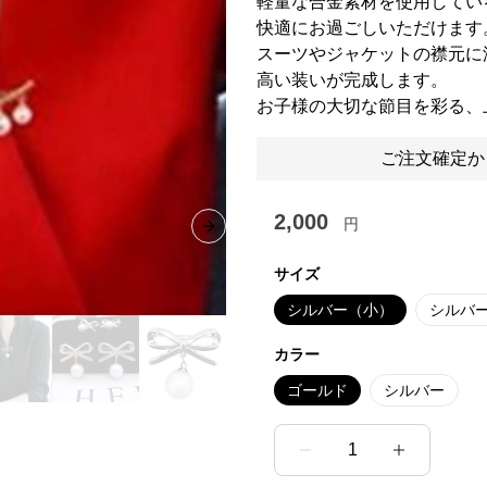
軽量な合金素材を使用してい
快適にお過ごしいただけます
スーツやジャケットの襟元に
高い装いが完成します。
お子様の大切な節目を彩る、
ご注文確定か
2,000
円
Next slide
サイズ
シルバー（小）
シルバ
カラー
ゴールド
シルバー
1