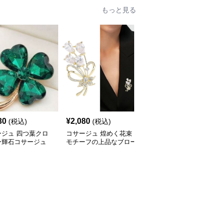
もっと見る
30
¥
2,080
¥
2,380
(税込)
(税込)
(税込)
ージュ 四つ葉クロ
コサージュ 煌めく花束
コサージュ 蝶々モチー
ー輝石コサージュ
モチーフの上品なブロー
フ貝殻風コサージュブロ
チ
ーチ