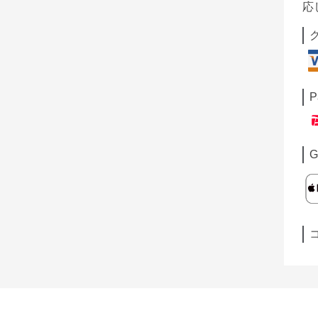
応
P
G