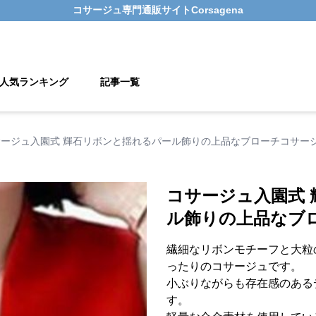
コサージュ
専門通販サイト
Corsagena
人気ランキング
記事一覧
サージュ入園式 輝石リボンと揺れるパール飾りの上品なブローチコサー
コサージュ入園式
ル飾りの上品なブ
繊細なリボンモチーフと大粒
ったりのコサージュです。
小ぶりながらも存在感のある
す。