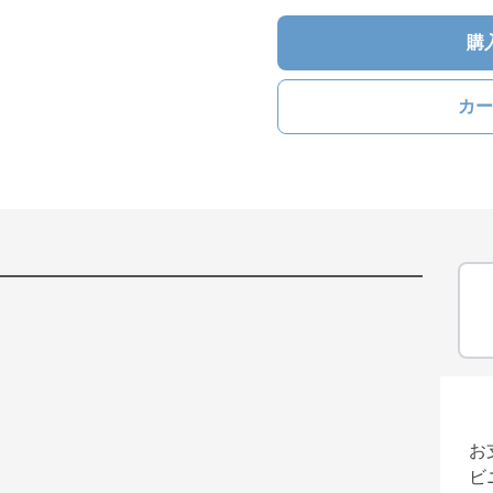
購
カー
お
ビ