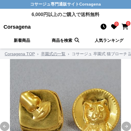
コサージュ
専門通販サイト
Corsagena
6,000
円以上のご購入で送料無料
0
0
Corsagena
新着商品
商品を検索
人気ランキング
Corsagena TOP
›
卒園式の一覧
›
コサージュ 卒園式 猫ブローチ 
Previous slide
Ne