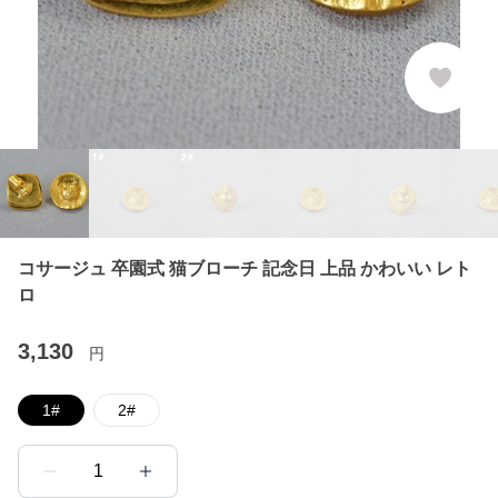
コサージュ 卒園式 猫ブローチ 記念日 上品 かわいい レト
ロ
3,130
円
1#
2#
1