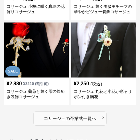
コサージュ 小枝に咲く真珠の花
コサージュ 輝く薔薇モチーフの
飾りコサージュ
華やかビジュー装飾コサージュ
SALE
¥
2,880
¥
2,250
(税込)
¥
3210
(割引前)
コサージュ 薔薇と輝く雫の煌め
コサージュ 丸花と小花が彩るリ
き装飾コサージュ
ボン付き胸花
›
コサージュ
の
卒業式
一覧へ