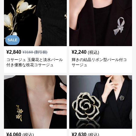
SALE
¥
2,840
¥
2,240
(税込)
¥
3160
(割引前)
コサージュ 玉蘭花と淡水パール
輝きの結晶リボン型パール付コ
付き優雅な枝花コサージュ
サージュ
¥
4,060
¥
2,630
(税込)
(税込)