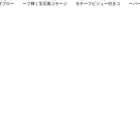
げブロー
ーフ輝く宝石風コサージ
モチーフビジュー付きコ
ーバ
ュ
サージュ