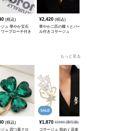
40
¥
2,420
¥
2,160
(税込)
(税込)
(税込)
ージュ 華やか宝石
華やか二匹の蝶々とパー
煌めく宝石フラワー 立
ラワーブローチ付き
ル付きコサージュ
体デザインコサージュ
ージュ
もっと見る
SALE
30
¥
1,870
¥
2,380
(税込)
(税込)
¥
2080
(割引前)
ージュ 四つ葉クロ
コサージュ 煌めく花束
コサージュ 蝶々モチー