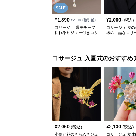
SALE
¥
1,890
¥
2,080
(税込)
¥
2110
(割引前)
コサージュ 蝶モチーフ
コサージュ 麦の
揺れるビジュー付きコサ
珠の上品なコサ
ージュ
コサージュ
入園式
のおすすめ
¥
2,060
¥
2,130
(税込)
(税込)
小鳥と花のきらめきジュ
コサージュ 立体