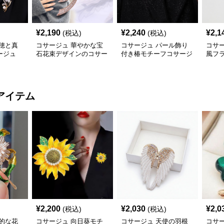
¥
2,190
¥
2,240
¥
2,1
(税込)
(税込)
穂と真
コサージュ 華やかな宝
コサージュ パール飾り
コサ
ージュ
石花束デザインのコサー
付き椿モチーフコサージ
風フ
ジュ
ュ
コサ
アイテム
¥
2,200
¥
2,030
¥
2,0
(税込)
(税込)
的な花
コサージュ 向日葵モチ
コサージュ 天使の羽根
コサ