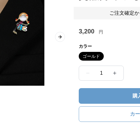
ご注文確定か
3,200
円
Next slide
カラー
ゴールド
1
購
カー