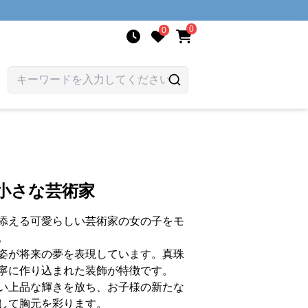
0
0
小さな芸術家
添える可愛らしい芸術家の女の子をモ
。
姿が将来の夢を表現しています。真珠
寧に作り込まれた装飾が特徴です。
い上品な輝きを放ち、お子様の新たな
して胸元を彩ります。