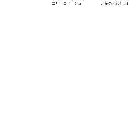
エリーコサージュ
と葉の光沢仕上
チ