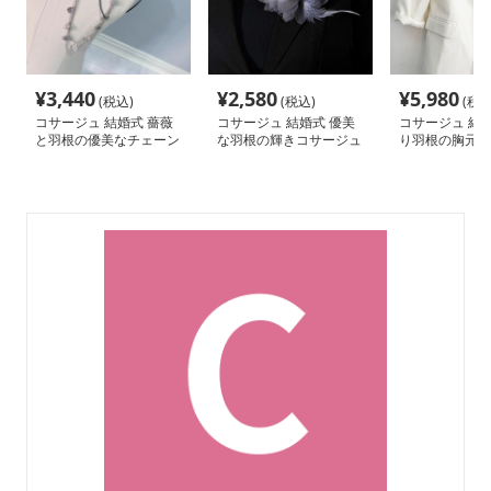
¥
3,440
¥
2,580
¥
5,980
(税込)
(税込)
(税込
コサージュ 結婚式 薔薇
コサージュ 結婚式 優美
コサージュ 結婚
と羽根の優美なチェーン
な羽根の輝きコサージュ
り羽根の胸元飾
コサージュ