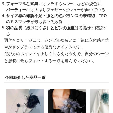
フォーマルな式典
にはマラボウ×パールなどの淡色系、
パーティー
には大ぶりフェザー×ビジューが向いている
サイズ感の確認不足・服との色バランスの未確認・TPO
のミスマッチ
が最も多い失敗例
羽の品質（抜けにくさ）とピンの強度
は妥協せず確認す
る
羽付きコサージュは、シンプルな装いに一気に立体感と華
やかさをプラスできる優秀なアイテムです。
選び方のポイントを正しく押さえたうえで、自分のシーン
と服装に最もフィットする一点を選んでください。
今回紹介した商品一覧