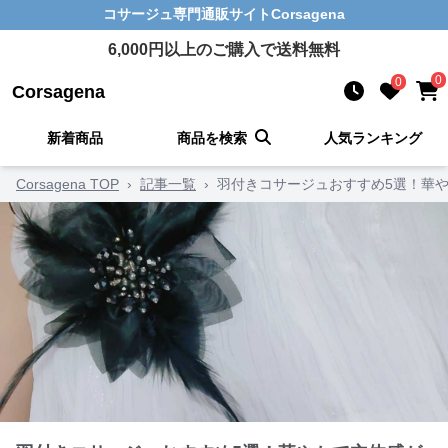
コサージュ
専門通販サイト
Corsagena
6,000
円以上のご購入で送料無料
0
0
Corsagena
新着商品
商品を検索
人気ランキング
Corsagena TOP
›
記事一覧
›
羽付きコサージュおすすめ5選！華