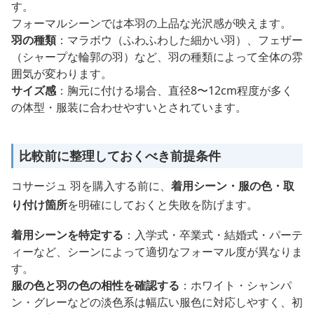
す。
フォーマルシーンでは本羽の上品な光沢感が映えます。
羽の種類
：マラボウ（ふわふわした細かい羽）、フェザー
（シャープな輪郭の羽）など、羽の種類によって全体の雰
囲気が変わります。
サイズ感
：胸元に付ける場合、直径8〜12cm程度が多く
の体型・服装に合わせやすいとされています。
比較前に整理しておくべき前提条件
コサージュ 羽を購入する前に、
着用シーン・服の色・取
り付け箇所
を明確にしておくと失敗を防げます。
着用シーンを特定する
：入学式・卒業式・結婚式・パーテ
ィーなど、シーンによって適切なフォーマル度が異なりま
す。
服の色と羽の色の相性を確認する
：ホワイト・シャンパ
ン・グレーなどの淡色系は幅広い服色に対応しやすく、初