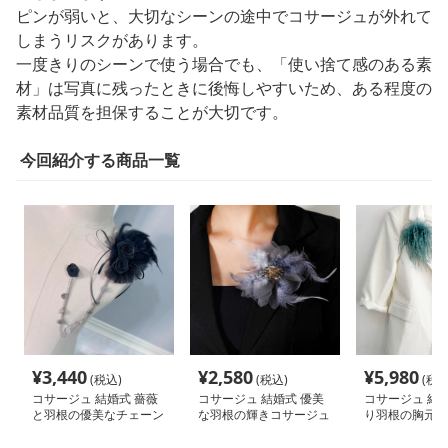
ピンが弱いと、大切なシーンの途中でコサージュが外れて
しまうリスクがあります。
一度きりのシーンで使う場合でも、「使い捨て感のある素
材」は写真に残ったときに後悔しやすいため、ある程度の
素材品質を担保することが大切です。
今回紹介する商品一覧
¥
3,440
¥
2,580
¥
5,980
(税込)
(税込)
(税込
コサージュ 結婚式 薔薇
コサージュ 結婚式 優美
コサージュ 結婚
と羽根の優美なチェーン
な羽根の輝きコサージュ
り羽根の胸元飾
コサージュ