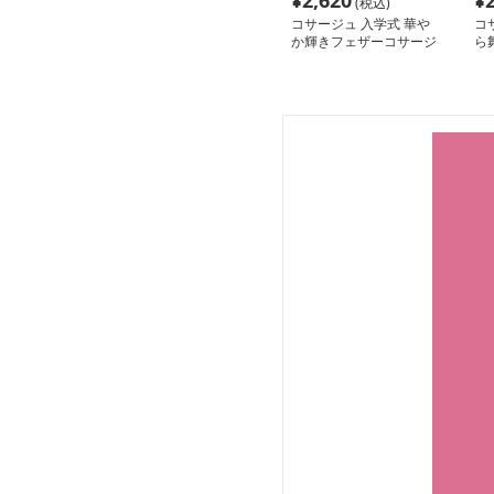
¥
2,620
¥
(税込)
コサージュ 入学式 華や
コ
か輝きフェザーコサージ
ら
ュ
ー