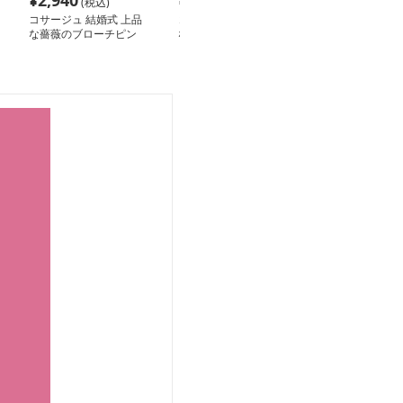
¥
2,940
¥
2,440
¥
2,580
(税込)
(税込)
(税込
コサージュ 結婚式 上品
コサージュ 入園式 優美
コサージュ 入園
な薔薇のブローチピン
な花びらのフォーマルコ
な花びら 入園
サージュ
コサージュ