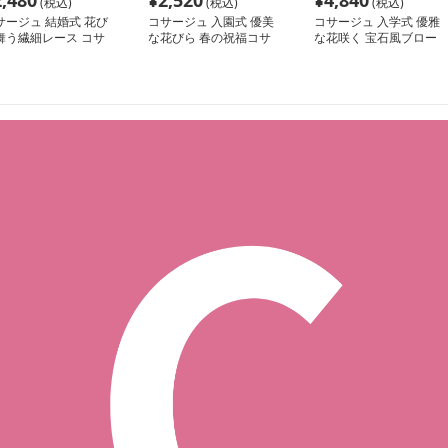
2,480
¥
2,520
¥
4,840
(税込)
(税込)
(税込)
サージュ 結婚式 花び
コサージュ 入園式 優美
コサージュ 入学式 優雅
舞う繊細レース コサ
な花びら 春の祝福コサ
な花咲く 宝石風ブロー
ジュ
ージュ
チ