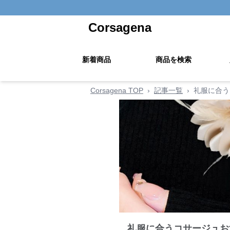
Corsagena
新着商品
商品を検索
Corsagena TOP
›
記事一覧
›
礼服に合う
礼服に合うコサージュお